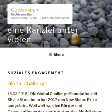
Zum
Inhalt
springen
eine Kanzlei unter
vielen
Menü
SOZIALES ENGAGEMENT
Global Challenge
18.03.2018 |
Die Global Challenge Foundation mit
Sitz in Stockholm hat 2017 den New Shape Prize
ausgelobt. Weltweit wurden Bürger und
Organisationen dazu aufgerufen, das Modell einer